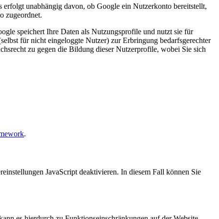
 erfolgt unabhängig davon, ob Google ein Nutzerkonto bereitstellt,
to zugeordnet.
le speichert Ihre Daten als Nutzungsprofile und nutzt sie für
elbst für nicht eingeloggte Nutzer) zur Erbringung bedarfsgerechter
hsrecht zu gegen die Bildung dieser Nutzerprofile, wobei Sie sich
amework
.
reinstellungen JavaScript deaktivieren. In diesem Fall können Sie
n, kann es hierdurch zu Funktionseinschränkungen auf der Website