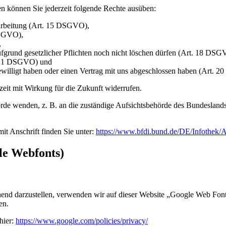
n können Sie jederzeit folgende Rechte ausüben:
rarbeitung (Art. 15 DSGVO),
DSGVO),
,
ufgrund gesetzlicher Pflichten noch nicht löschen dürfen (Art. 18 DSG
t. 21 DSGVO) und
gewilligt haben oder einen Vertrag mit uns abgeschlossen haben (Art.
rzeit mit Wirkung für die Zukunft widerrufen.
rde wenden, z. B. an die zuständige Aufsichtsbehörde des Bundeslands I
mit Anschrift finden Sie unter:
https://www.bfdi.bund.de/DE/Infothek/A
le Webfonts)
chend darzustellen, verwenden wir auf dieser Website „Google Web F
en.
hier:
https://www.google.com/policies/privacy/